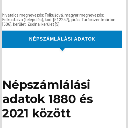
hivatalos megnevezés: Folkušová, magyar megnevezés:
Folkusfalva (település), kód: [512257], járás: Turócszentmárton
[506], kerület: Zsolnai kerület [5]
NÉPSZÁMLÁLÁSI ADATOK
Népszámlálási
adatok 1880 és
2021 között