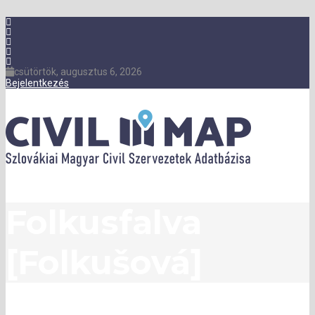
csütörtök, augusztus 6, 2026
Bejelentkezés
Folkusfalva
[Folkušová]