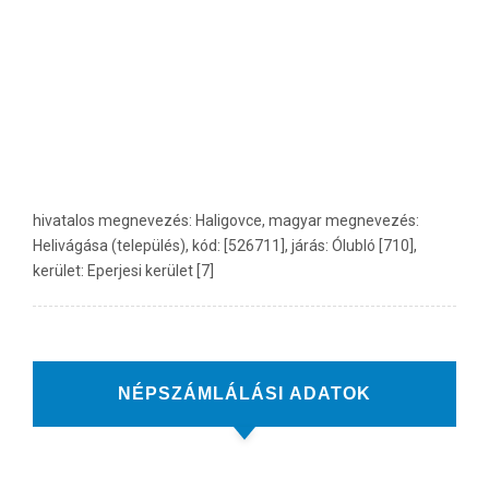
hivatalos megnevezés: Haligovce, magyar megnevezés:
Helivágása (település), kód: [526711], járás: Ólubló [710],
kerület: Eperjesi kerület [7]
NÉPSZÁMLÁLÁSI ADATOK