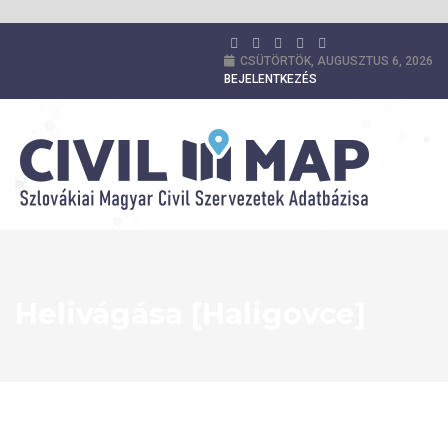
CSÜTÖRTÖK, AUGUSZTUS 6, 2026
BEJELENTKEZÉS
Helivágása [Haligovce]