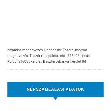
hivatalos megnevezés: Hontianske Tesáre, magyar
megnevezés: Teszér (település), kód: [518425], járás:
Korpona [605], kerület: Besztercebányai kerület [6]
NÉPSZÁMLÁLÁSI ADATOK