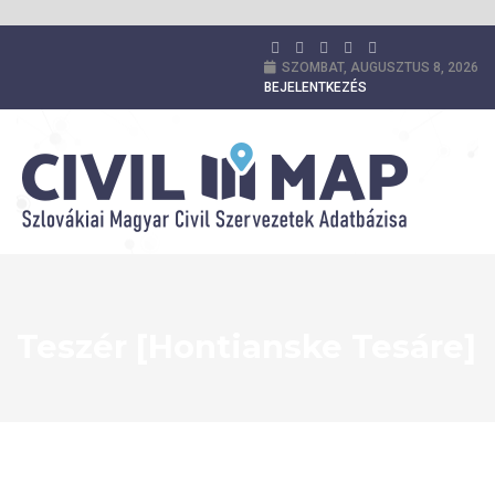
SZOMBAT, AUGUSZTUS 8, 2026
BEJELENTKEZÉS
Teszér [Hontianske Tesáre]