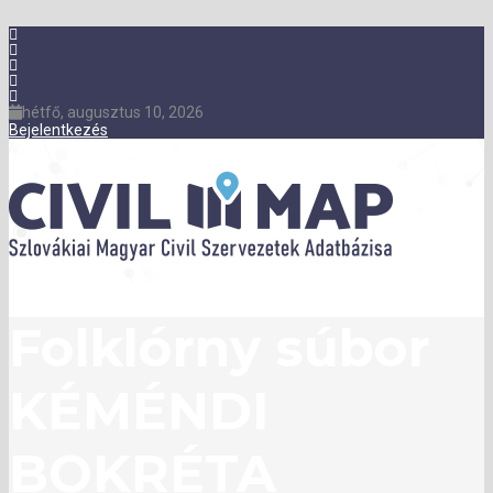
hétfő, augusztus 10, 2026
Bejelentkezés
Folklórny súbor
KÉMÉNDI
BOKRÉTA