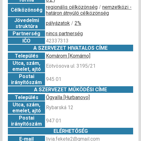
regionális célközönség
/
nemzetközi -
Célközönség
határon átnyúló célközönség
Jövedelmi
pályázatok
/
2%
struktúra
Partnerség
nincs partnerség
IČO
42337313
A SZERVEZET HIVATALOS CÍME
Település
Komárom [Komárno]
Utca, szám,
Eötvösova ul. 3195/21
emelet, ajtó
Postai
945 01
irányítószám
A SZERVEZET MŰKÖDÉSI CÍME
Település
Ógyalla [Hurbanovo]
Utca, szám,
Rybarská 12
emelet, ajtó
Postai
947 01
irányítószám
ELÉRHETŐSÉG
E-mail
livia.fekete2@gmail.com