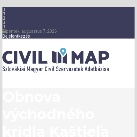
péntek, augusztus 7, 2026
Bejelentkezés
Obnova
východného
krídla Kaštieľa