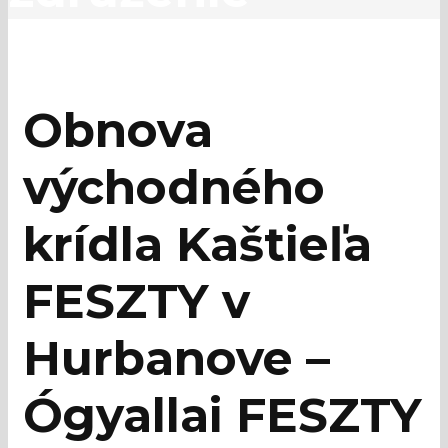
Obnova
východného
krídla Kaštieľa
FESZTY v
Hurbanove –
Ógyallai FESZTY