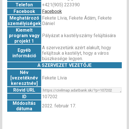
Telefon
+421(905) 223390
Facebook
Facebook
Meghatározó
Fekete Lívia, Fekete Ádám, Fekete
személyiségek
Dániel
Kiemelt
program vagy
Pályázat a kastélyszárny felújítására
projekt 1
A szervezetünk azért alakult, hogy
Egyéb
felújítsuk a kastélyt, hogy a város
információ
büszkesége legyen.
A SZERVEZET VEZETŐJE
Név
[vezetéknév
Fekete Lívia
keresztnév]
Rövid URL
ID
107202
Módosítás
2022. február 17.
dátuma