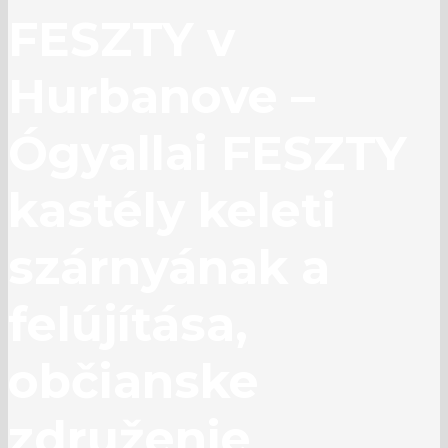
FESZTY v
Hurbanove –
Ógyallai FESZTY
kastély keleti
szárnyának a
felújítása,
občianske
združenie