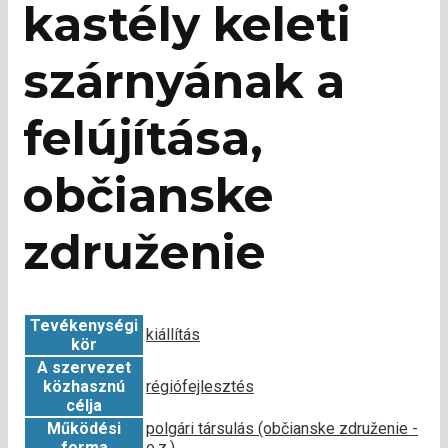
kastély keleti
szárnyának a
felújítása,
občianske
združenie
Tevékenységi
kiállítás
kör
A szervezet
közhasznú
régiófejlesztés
célja
Működési
polgári társulás (občianske združenie -
forma
o.z.)