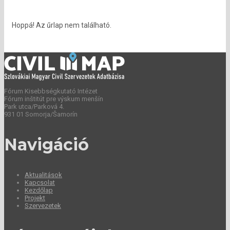
Hoppá! Az űrlap nem található.
Fórum Kisebbségkutató Intézet
Fórum inštitút pre výskum menšín
Park utca/Parková 4.
931 01 Somorja/Šamorín
Navigáció
Aktualitások
Kapcsolat
Kezdőlap
Projekt
Szervezetek