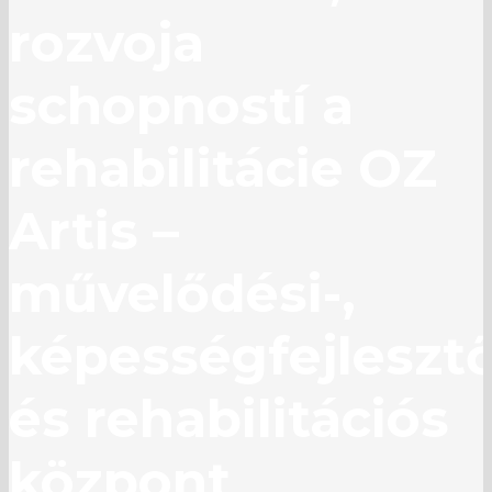
rozvoja
schopností a
rehabilitácie OZ
Artis –
művelődési-,
képességfejlesztő
és rehabilitációs
központ