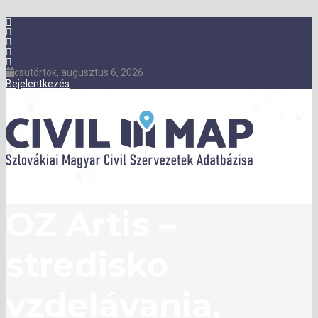
csütörtök, augusztus 6, 2026
Bejelentkezés
OZ Artis –
stredisko
vzdelávania,