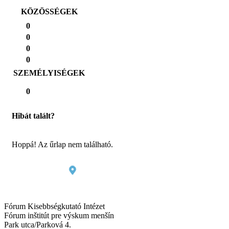
KÖZÖSSÉGEK
0
0
0
0
SZEMÉLYISÉGEK
0
Hibát talált?
Hoppá! Az űrlap nem található.
Fórum Kisebbségkutató Intézet
Fórum inštitút pre výskum menšín
Park utca/Parková 4.