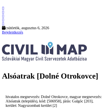
csütörtök, augusztus 6, 2026
Bejelentkezés
Alsóatrak [Dolné Otrokovce]
hivatalos megnevezés: Dolné Otrokovce, magyar megnevezés:
Alsóatrak (település), kód: [506958], járás: Galgóc [203],
kerület: Nagyszombati kerület [2]