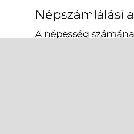
Népszámlálási a
A népesség számának
A magyar és szlovák