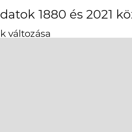
datok 1880 és 2021 kö
 változása
 népesség számának és arány