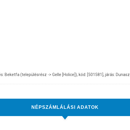
ketfa (településrész -> Gelle [Holice]), kód: [501581], járás: Dunasze
NÉPSZÁMLÁLÁSI ADATOK