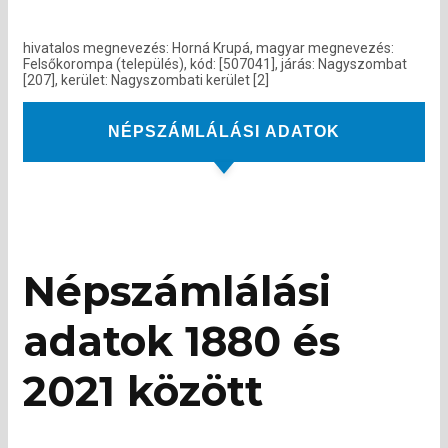
hivatalos megnevezés: Horná Krupá, magyar megnevezés:
Felsőkorompa (település), kód: [507041], járás: Nagyszombat
[207], kerület: Nagyszombati kerület [2]
NÉPSZÁMLÁLÁSI ADATOK
Népszámlálási
adatok 1880 és
2021 között