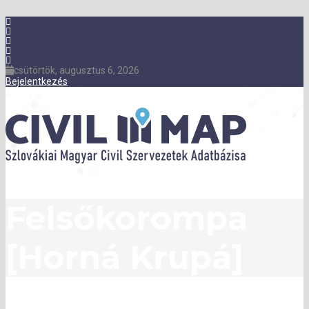
csütörtök, augusztus 6, 2026
Bejelentkezés
Felsőkorompa
[Horná Krupá]