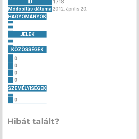
ID
1718
Módosítás dátuma
2012. április 20.
HAGYOMÁNYOK
JELEK
KÖZÖSSÉGEK
0
0
0
0
SZEMÉLYISÉGEK
0
Hibát talált?