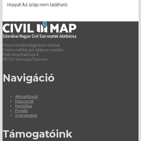
Hoppá! Az űrlap nem található.
Fórum Kisebbségkutató Intézet
Fórum inštitút pre výskum menšín
Park utca/Parková 4.
931 01 Somorja/Šamorín
Navigáció
Aktualitások
Kapcsolat
Kezdőlap
Projekt
Szervezetek
Támogatóink