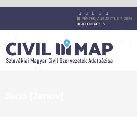
PÉNTEK, AUGUSZTUS 7, 2026
BEJELENTKEZÉS
Janó [Janov]