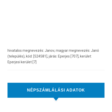
hivatalos megnevezés: Janov, magyar megnevezés: Janó
(település), kód: [524581], járás: Eperjes [707], kerület:
Eperjesi kerület [7]
NÉPSZÁMLÁLÁSI ADATOK