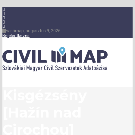
vasárnap, augusztus 9, 2026
Bejelentkezés
Kisgézsény
[Hažín nad
Cirochou]