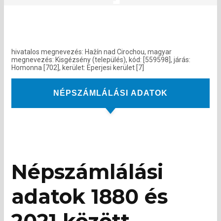
hivatalos megnevezés: Hažín nad Cirochou, magyar
megnevezés: Kisgézsény (település), kód: [559598], járás:
Homonna [702], kerület: Eperjesi kerület [7]
NÉPSZÁMLÁLÁSI ADATOK
Népszámlálási
adatok 1880 és
2021 között