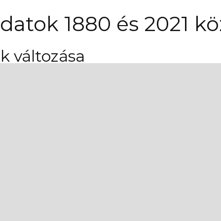
datok 1880 és 2021 kö
 változása
 népesség számának és arány