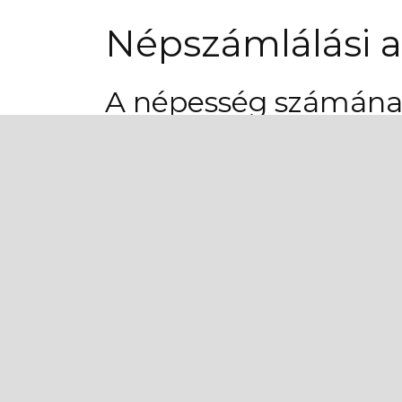
Népszámlálási a
A népesség számának
A magyar és szlovák