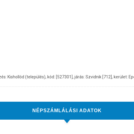
shollód (település), kód: [527301], járás: Szvidnik [712], kerület: Eper
NÉPSZÁMLÁLÁSI ADATOK