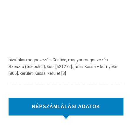
hivatalos megnevezés: Cestice, magyar megnevezés:
Szeszta (település), kód: [521272], járás: Kassa – környéke
[806], kerület: Kassai kerület [8]
NÉPSZÁMLÁLÁSI ADATOK