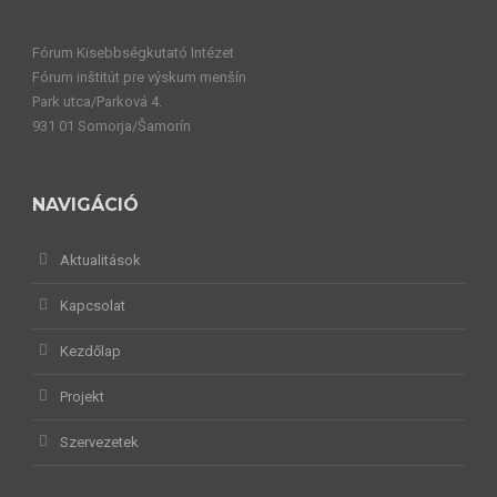
Fórum Kisebbségkutató Intézet
Fórum inštitút pre výskum menšín
Park utca/Parková 4.
931 01 Somorja/Šamorín
NAVIGÁCIÓ
Aktualitások
Kapcsolat
Kezdőlap
Projekt
Szervezetek