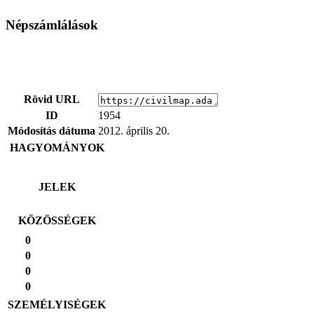
Népszámlálások
Rövid URL
ID
1954
Módosítás dátuma
2012. április 20.
HAGYOMÁNYOK
JELEK
KÖZÖSSÉGEK
0
0
0
0
SZEMÉLYISÉGEK