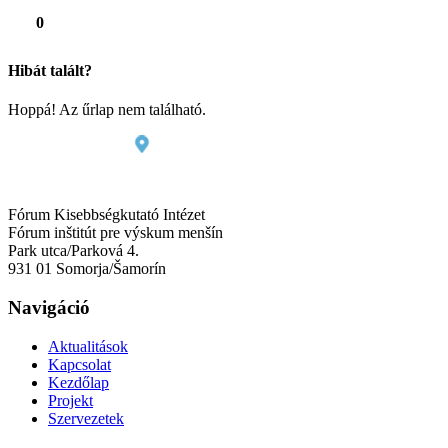
0
Hibát talált?
Hoppá! Az űrlap nem található.
Fórum Kisebbségkutató Intézet
Fórum inštitút pre výskum menšín
Park utca/Parková 4.
931 01 Somorja/Šamorín
Navigáció
Aktualitások
Kapcsolat
Kezdőlap
Projekt
Szervezetek