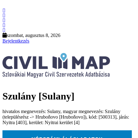
szombat, augusztus 8, 2026
Bejelentkezés
Szulány [Sulany]
hivatalos megnevezés: Sulany, magyar megnevezés: Szulány
(településrész -> Hruboňovo [Hruboňovo]), kód: [500313], járás:
Nyitra [403], kerület: Nyitrai kerület [4]